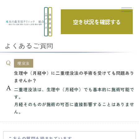
美
メ
容
空き状況を確認する
TOP
よくあるご質問
埋没法
ン
皮
ズ
膚
生理中（月経中）に二重埋没法の手術を受け...
科
よくあるご質問
埋没法
生理中（月経中）に二重埋没法の手術を受けても問題あり
ませんか？
二重埋没法は、生理中（月経中）でも基本的に施術可能で
す。
月経そのものが施術の可否に直接影響することはありませ
ん。
こちらの質問も読まれています。