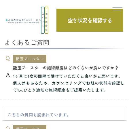
美
メ
容
空き状況を確認する
TOP
よくあるご質問
美容皮膚科
艶玉ブースター
ン
皮
ズ
膚
艶玉ブースターの施術頻度はどのくらいが良...
科
よくあるご質問
艶玉ブースター
艶玉ブースターの施術頻度はどのくらいが良いですか？
1ヶ月に1度の間隔で受けていただくと良いかと思います。
個人差もあるため、カウンセリングでお肌の状態を確認し
て1人ひとり適切な施術頻度もご提案いたします。
こちらの質問も読まれています。
艶玉ブースター