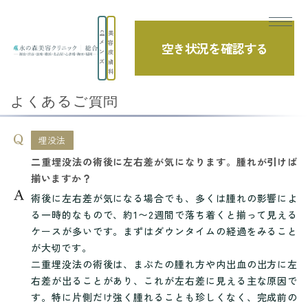
美
メ
容
空き状況を確認する
TOP
よくあるご質問
埋没法
ン
皮
ズ
膚
二重埋没法の術後に左右差が気になります。...
科
よくあるご質問
埋没法
二重埋没法の術後に左右差が気になります。腫れが引けば
揃いますか？
術後に左右差が気になる場合でも、多くは腫れの影響によ
る一時的なもので、約1〜2週間で落ち着くと揃って見える
ケースが多いです。まずはダウンタイムの経過をみること
が大切です。
二重埋没法の術後は、まぶたの腫れ方や内出血の出方に左
右差が出ることがあり、これが左右差に見える主な原因で
す。特に片側だけ強く腫れることも珍しくなく、完成前の