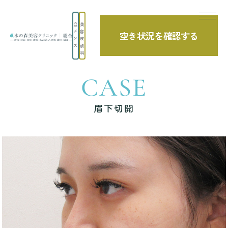
美
メ
容
空き状況を確認する
TOP
症例写真
眉下切開
ン
皮
ズ
膚
科
CASE
眉下切開