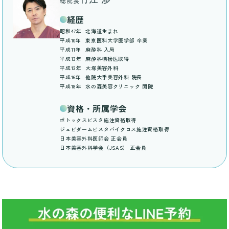
総院長
経歴
昭和47年
北海道生まれ
平成10年
東京医科大学医学部 卒業
平成11年
麻酔科 入局
平成13年
麻酔科標榜医取得
平成13年
大塚美容外科
平成16年
他院大手美容外科 院長
平成18年
水の森美容クリニック 開院
資格・所属学会
ボトックスビスタ施注資格取得
ジュビダームビスタバイクロス施注資格取得
日本美容外科医師会 正会員
日本美容外科学会（JSAS） 正会員