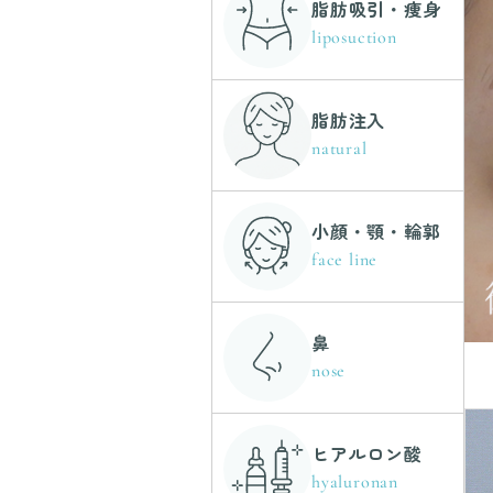
脂肪吸引・痩身
liposuction
脂肪注入
natural
小顔・顎・輪郭
face line
鼻
nose
ヒアルロン酸
hyaluronan