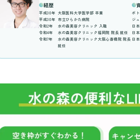
経歴
平成30年
大阪医科大学医学部 卒業
ボト
平成30年
市立ひらかた病院
ジュ
令和2年
水の森美容クリニック 入職
日本
令和4年
水の森美容クリニック福岡院 院長 就任
日本
令和7年
水の森美容クリニック大阪心斎橋院 院長
日本
就任