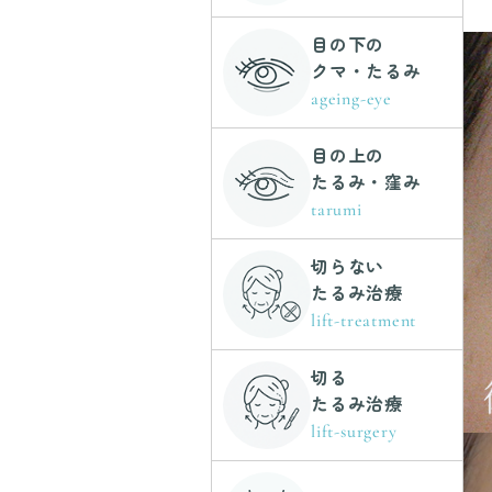
目の下の
クマ・たるみ
ageing-eye
目の上の
たるみ・窪み
tarumi
切らない
たるみ治療
lift-treatment
切る
たるみ治療
lift-surgery