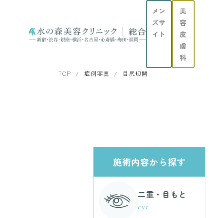
メン
美
ズサ
容
イト
皮
膚
科
TOP
症例写真
目尻切開
施術内容から探す
二重・目もと
eye