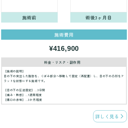
施術前
術後3ヶ月目
施術費用
¥416,900
料金・リスク・副作用
【施術の説明】
目の下の突出した脂肪を、くぼみ部分へ移動して固定（再配置）し、目の下の凸凹をフ
ラットな状態にする施術です。
【目の下の圧迫固定】…3日間
【痛み・熱感】…1週間程度
【傷口の赤味】…3か月程度
詳しく見る