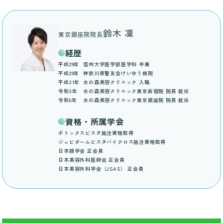
鈴木 凜
東京銀座院院長
経歴
平成29年
信州大学医学部医学科 卒業
平成29年
神奈川県警友会けいゆう病院
平成31年
水の森美容クリニック 入職
令和3年
水の森美容クリニック東京新宿院 院長 就任
令和6年
水の森美容クリニック東京銀座院 院長 就任
資格・所属学会
ボトックスビスタ施注資格取得
ジュビダームビスタバイクロス施注資格取得
日本顔学会 正会員
日本美容外科医師会 正会員
日本美容外科学会（JSAS） 正会員