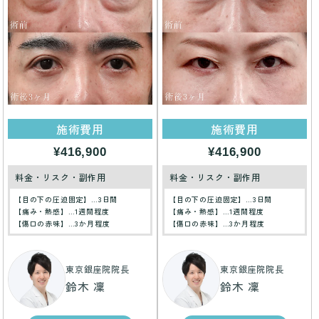
施術費用
施術費用
¥416,900
¥416,900
料金・リスク・副作用
料金・リスク・副作用
【目の下の圧迫固定】…3日間
【目の下の圧迫固定】…3日間
【痛み・熱感】…1週間程度
【痛み・熱感】…1週間程度
【傷口の赤味】…3か月程度
【傷口の赤味】…3か月程度
東京銀座院院長
東京銀座院院長
鈴木 凜
鈴木 凜