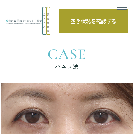
美
メ
容
空き状況を確認する
ン
皮
TOP
症例写真
ハムラ法
ズ
膚
科
CASE
ハムラ法