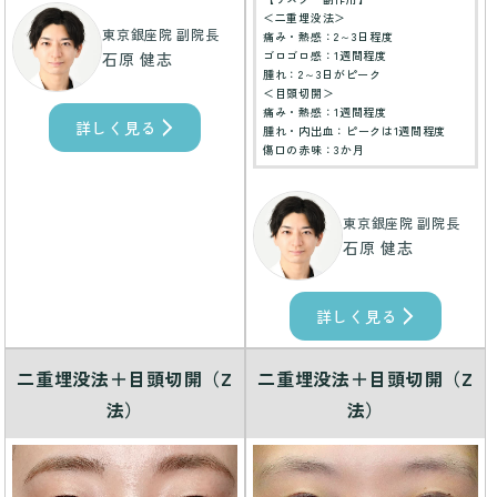
＜二重埋没法＞
東京銀座院 副院長
痛み・熱感：2～3日程度
ゴロゴロ感：1週間程度
石原 健志
腫れ：2～3日がピーク
＜目頭切開＞
痛み・熱感：1週間程度
詳しく見る
腫れ・内出血：ピークは1週間程度
傷口の赤味：3か月
東京銀座院 副院長
石原 健志
詳しく見る
二重埋没法＋目頭切開（Z
二重埋没法＋目頭切開（Z
法）
法）