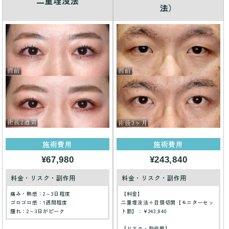
二重埋没法
法）
施術費用
施術費用
¥67,980
¥243,840
料金・リスク・副作用
料金・リスク・副作用
痛み・熱感：2～3日程度
【料金】
ゴロゴロ感：1週間程度
二重埋没法＋目頭切開【モニターセッ
腫れ：2～3日がピーク
ト割】：¥243,840
【リスク・副作用】