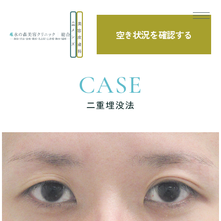
美
メ
容
空き状況を確認する
TOP
症例写真
二重埋没法
ン
皮
ズ
膚
科
CASE
二重埋没法