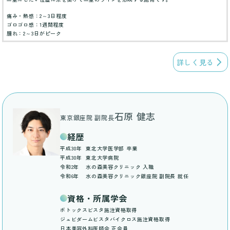
痛み・熱感：2～3日程度
ゴロゴロ感：1週間程度
腫れ：2～3日がピーク
詳しく見る
石原 健志
東京銀座院 副院長
経歴
平成30年
東北大学医学部 卒業
平成30年
東北大学病院
令和2年
水の森美容クリニック 入職
令和6年
水の森美容クリニック銀座院 副院長 就任
資格・所属学会
ボトックスビスタ施注資格取得
ジュビダームビスタバイクロス施注資格取得
日本美容外科医師会 正会員