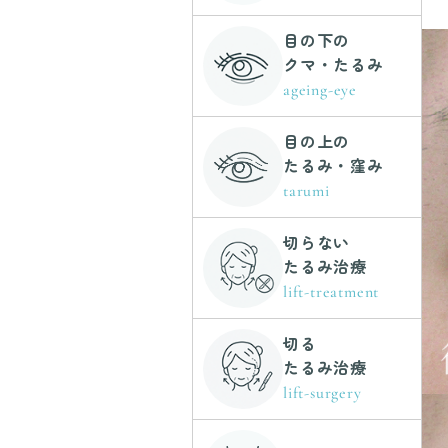
目の下の
クマ・たるみ
ageing-eye
目の上の
たるみ・窪み
tarumi
切らない
たるみ治療
lift-treatment
切る
たるみ治療
lift-surgery