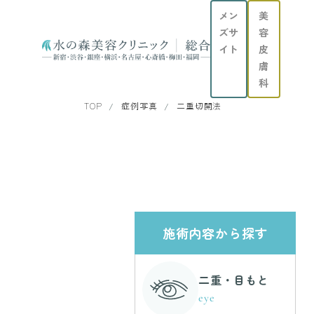
メン
美
ズサ
容
イト
皮
膚
科
TOP
症例写真
二重切開法
施術内容から探す
二重・目もと
eye