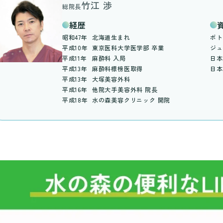
竹江 渉
総院長
経歴
昭和47年
北海道生まれ
ボト
平成10年
東京医科大学医学部 卒業
ジュ
平成11年
麻酔科 入局
日本
平成13年
麻酔科標榜医取得
日本
平成13年
大塚美容外科
平成16年
他院大手美容外科 院長
平成18年
水の森美容クリニック 開院