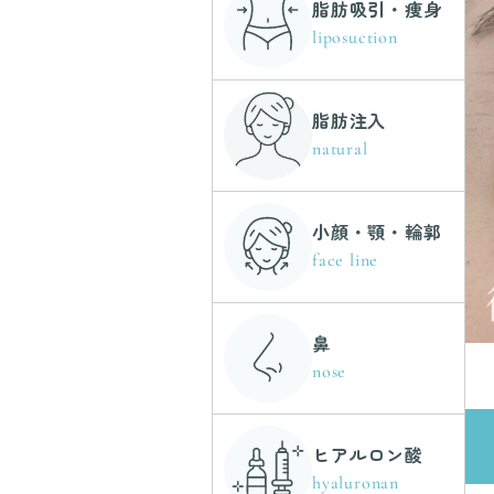
脂肪吸引・痩身
liposuction
脂肪注入
natural
小顔・顎・輪郭
face line
鼻
nose
ヒアルロン酸
hyaluronan