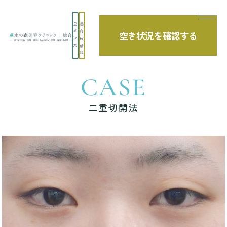
美
メ
容
空き状況を確認する
TOP
症例写真
二重切開法
ン
皮
ズ
膚
科
CASE
二重切開法