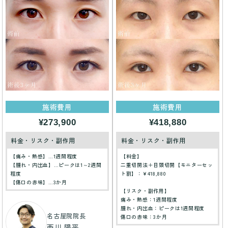
施術費用
施術費用
¥273,900
¥418,880
料金・リスク・副作用
料金・リスク・副作用
【痛み・熱感】…1週間程度
【料金】
【腫れ・内出血】…ピークは1～2週間
二重切開法＋目頭切開【モニターセッ
程度
ト割】：¥418,880
【傷口の赤味】…3か月
【リスク・副作用】
痛み・熱感：1週間程度
腫れ・内出血：ピークは1週間程度
名古屋院院長
傷口の赤味：3か月
西川 陽平