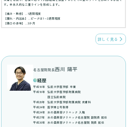
す。半永久的な二重ラインを形成します。
【痛み・熱感】…1週間程度
【腫れ・内出血】…ピークは1～2週間程度
【傷口の赤味】…3か月
詳しく見る
西川 陽平
名古屋院院長
経歴
平成18年
弘前大学医学部 卒業
平成18年
弘前大学医学部附属病院
国立弘前病院
平成20年
弘前大学医学部附属病院 皮膚科
平成24年
医学博士号取得
平成24年
水の森美容クリニック 入職
平成27年
水の森美容クリニック名古屋院 副院長 就任
平成30年
水の森美容クリニック名古屋院 院長 就任