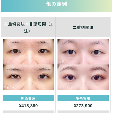
他の症例
二重切開法＋目頭切開（Z
二重切開法
法）
施術費用
施術費用
¥418,880
¥273,900