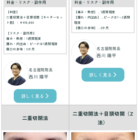
料金・リスク・副作用
料金・リスク・副作用
【料金】
【痛み・熱感】…1週間程度
二重切開法＋目頭切開【モニターセッ
【腫れ・内出血】…ピークは1～2週間
ト割】：¥418,880
程度
【傷口の赤味】…3か月
【リスク・副作用】
痛み・熱感：1週間程度
腫れ・内出血：ピークは1週間程度
名古屋院院長
傷口の赤味：3か月
西川 陽平
名古屋院院長
詳しく見る
西川 陽平
詳しく見る
二重切開法＋目頭切開（Z
二重切開法
法）