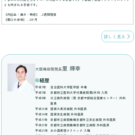
とも呼ばれる手術です。
【内出血・痛み・熱感】…2週間程度
【傷口の赤味】…3か月
詳しく見る
里 輝幸
大阪梅田院院長
経歴
平成7年
自治医科大学医学部 卒業
平成7年
京都府立医科大学付属病院第2外科 入局
平成9年
公立南丹病院（現 京都中部総合医療センター）外科
医員
平成13年
国保久美浜病院 外科医長
平成14年
国保京北病院 外科医長
平成17年
京都市立病院機構京都市立京北病院 外科医長
平成21年
京都市立病院機構京都市立病院 外科医長
平成31年
水の森美容クリニック 入職