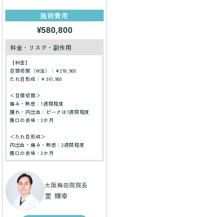
施術費用
¥580,800
料金・リスク・副作用
【料金】
目頭切開（W法）：¥218,900
たれ目形成：￥361,900
＜目頭切開＞
痛み・熱感：1週間程度
腫れ・内出血：ピークは1週間程度
傷口の赤味：3か月
＜たれ目形成＞
内出血・痛み・熱感：2週間程度
傷口の赤味：3か月
大阪梅田院院長
里 輝幸