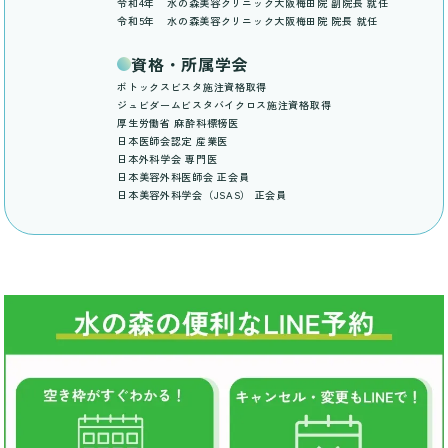
令和4年
水の森美容クリニック大阪梅田院 副院長 就任
令和5年
水の森美容クリニック大阪梅田院 院長 就任
資格・所属学会
ボトックスビスタ施注資格取得
ジュビダームビスタバイクロス施注資格取得
厚生労働省 麻酔科標榜医
日本医師会認定 産業医
日本外科学会 専門医
日本美容外科医師会 正会員
日本美容外科学会（JSAS） 正会員