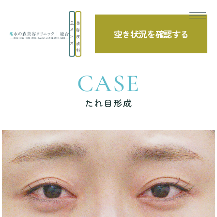
美
メ
容
空き状況を確認する
TOP
症例写真
たれ目形成
ン
皮
ズ
膚
科
CASE
たれ目形成