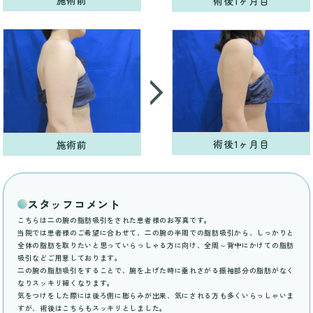
施術前
術後1ヶ月目
術後1ヶ月目
施術前
スタッフコメント
こちらは二の腕の脂肪吸引をされた患者様のお写真です。
当院では患者様のご希望に合わせて、二の腕の半周での脂肪吸引から、しっかりと
全体の脂肪を取りたいと思っていらっしゃる方に向け、全周～背中にかけての脂肪
吸引などご用意しております。
二の腕の脂肪吸引をすることで、腕を上げた時に垂れさがる振袖部分の脂肪がなく
なりスッキリ細くなります。
気をつけをした際には後ろ側に膨らみが出来、気にされる方も多くいらっしゃいま
すが、術後はこちらもスッキリとしました。