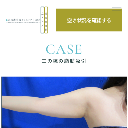
美
メ
容
空き状況を確認する
TOP
症例写真
二の腕の脂肪吸引
ン
皮
ズ
膚
科
CASE
二の腕の脂肪吸引