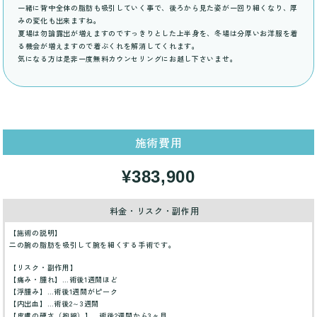
一緒に背中全体の脂肪も吸引していく事で、後ろから見た姿が一回り細くなり、厚
みの変化も出来ますね。
夏場は勿論露出が増えますのですっきりとした上半身を、冬場は分厚いお洋服を着
る機会が増えますので着ぶくれを解消してくれます。
気になる方は是非一度無料カウンセリングにお越し下さいませ。
施術費用
¥383,900
料金・リスク・副作用
【施術の説明】
二の腕の脂肪を吸引して腕を細くする手術です。
【リスク・副作用】
【痛み・腫れ】…術後1週間ほど
【浮腫み】…術後1週間がピーク
【内出血】…術後2～3週間
【皮膚の硬さ（拘縮）】…術後2週間から3ヶ月