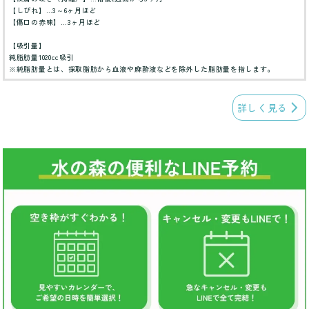
【しびれ】…3～6ヶ月ほど
【傷口の赤味】…3ヶ月ほど
【吸引量】
純脂肪量1020cc吸引
※純脂肪量とは、採取脂肪から血液や麻酔液などを除外した脂肪量を指します。
詳しく見る